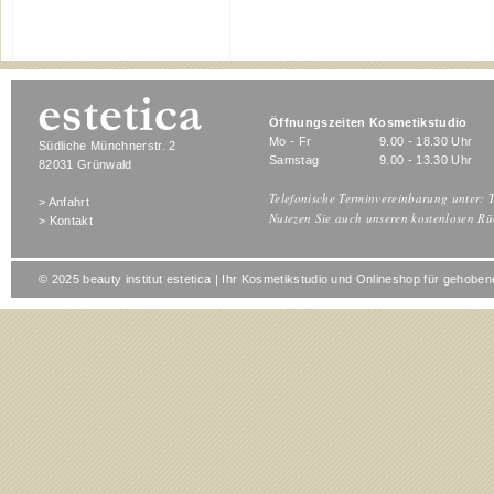
Öffnungszeiten Kosmetikstudio
Mo - Fr
9.00 - 18.30 Uhr
Südliche Münchnerstr. 2
Samstag
9.00 - 13.30 Uhr
82031 Grünwald
Telefonische Terminvereinbarung unter: T
> Anfahrt
Nutezen Sie auch unseren kostenlosen Rü
> Kontakt
© 2025 beauty institut estetica | Ihr Kosmetikstudio und Onlineshop für gehob