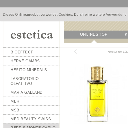
Dieses Onlineangebot verwendet Cookies. Durch eine weitere Verwendung u
ONLINESHOP
K
zurück zur Ü
BIOEFFECT
HERVÉ GAMBS
HESITO MINERALS
LABORATORIO
OLFATTIVO
MARIA GALLAND
MBR
MSB
MED BEAUTY SWISS
PERRIS MONTE CARLO