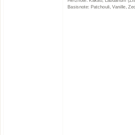
Herznote: Kakao, Labdanum (Zis
Basisnote: Patchouli, Vanille, Z