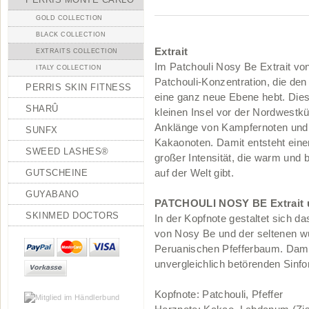
GOLD COLLECTION
BLACK COLLECTION
Extrait
EXTRAITS COLLECTION
Im Patchouli Nosy Be Extrait von
ITALY COLLECTION
Patchouli-Konzentration, die de
PERRIS SKIN FITNESS
eine ganz neue Ebene hebt. Dies
SHARÛ
kleinen Insel vor der Nordwestk
Anklänge von Kampfernoten und K
SUNFX
Kakaonoten. Damit entsteht einer
SWEED LASHES®
großer Intensität, die warm und
GUTSCHEINE
auf der Welt gibt.
GUYABANO
PATCHOULI NOSY BE Extrait un
SKINMED DOCTORS
In der Kopfnote gestaltet sich d
von Nosy Be und der seltenen w
Peruanischen Pfefferbaum. Damit
unvergleichlich betörenden Sinfo
Kopfnote: Patchouli, Pfeffer