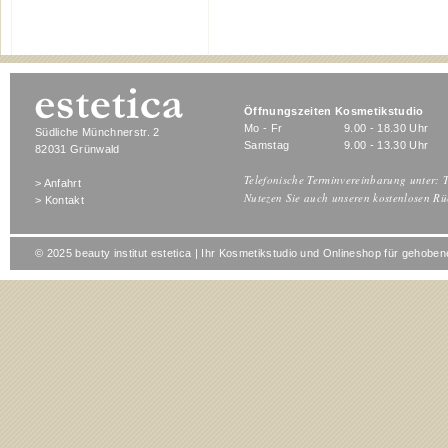
Öffnungszeiten Kosmetikstudio
Mo - Fr
9.00 - 18.30 Uhr
Südliche Münchnerstr. 2
Samstag
9.00 - 13.30 Uhr
82031 Grünwald
Telefonische Terminvereinbarung unter: T
> Anfahrt
Nutezen Sie auch unseren kostenlosen Rü
> Kontakt
© 2025 beauty institut estetica | Ihr Kosmetikstudio und Onlineshop für gehob