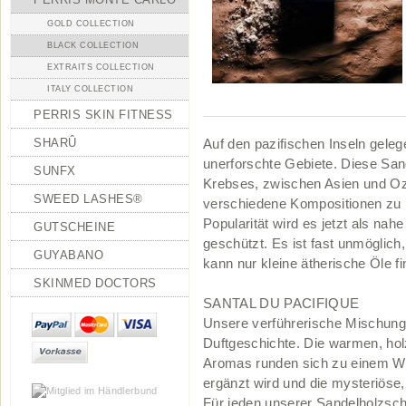
GOLD COLLECTION
BLACK COLLECTION
EXTRAITS COLLECTION
ITALY COLLECTION
PERRIS SKIN FITNESS
SHARÛ
Auf den pazifischen Inseln gelege
unerforschte Gebiete. Diese Sa
SUNFX
Krebses, zwischen Asien und Oze
SWEED LASHES®
verschiedene Kompositionen zu 
Popularität wird es jetzt als nah
GUTSCHEINE
geschützt. Es ist fast unmöglich
GUYABANO
kann nur kleine ätherische Öle fi
SKINMED DOCTORS
SANTAL DU PACIFIQUE
Unsere verführerische Mischung 
Duftgeschichte. Die warmen, ho
Aromas runden sich zu einem Wä
ergänzt wird und die mysteriöse,
Für jeden unserer Sandelholzsch