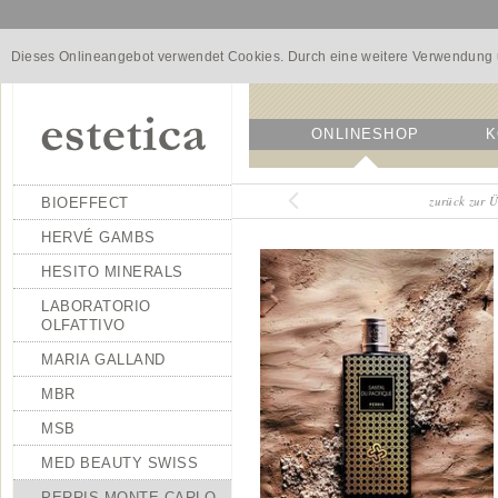
Dieses Onlineangebot verwendet Cookies. Durch eine weitere Verwendung u
ONLINESHOP
K
zurück zur
BIOEFFECT
HERVÉ GAMBS
HESITO MINERALS
LABORATORIO
OLFATTIVO
MARIA GALLAND
MBR
MSB
MED BEAUTY SWISS
PERRIS MONTE CARLO