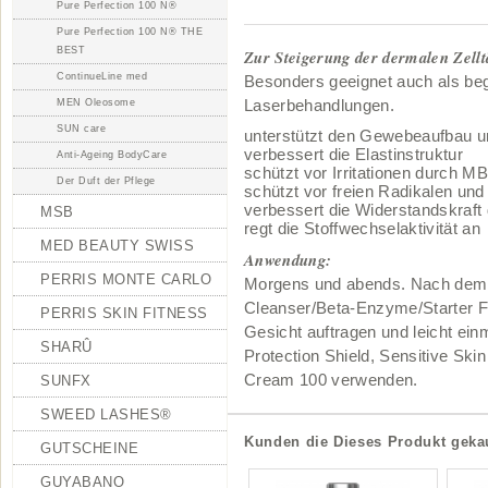
Pure Perfection 100 N®
Pure Perfection 100 N® THE
BEST
Zur Steigerung der dermalen Zelltä
ContinueLine med
Besonders geeignet auch als be
MEN Oleosome
Laserbehandlungen.
SUN care
unterstützt den Gewebeaufbau un
verbessert die Elastinstruktur
Anti-Ageing BodyCare
schützt vor Irritationen durch
Der Duft der Pflege
schützt vor freien Radikalen und
verbessert die Widerstandskraft
MSB
regt die Stoffwechselaktivität an
MED BEAUTY SWISS
Anwendung:
PERRIS MONTE CARLO
Morgens und abends. Nach dem 
Cleanser/Beta-Enzyme/Starter Fa
PERRIS SKIN FITNESS
Gesicht auftragen und leicht ei
SHARÛ
Protection Shield, Sensitive Sk
Cream 100 verwenden.
SUNFX
SWEED LASHES®
Kunden die Dieses Produkt gekau
GUTSCHEINE
GUYABANO