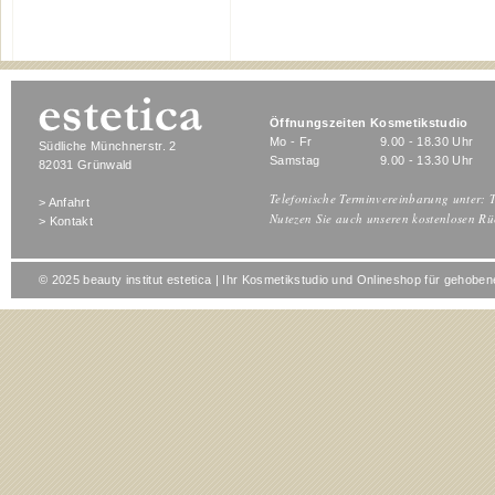
Öffnungszeiten Kosmetikstudio
Mo - Fr
9.00 - 18.30 Uhr
Südliche Münchnerstr. 2
Samstag
9.00 - 13.30 Uhr
82031 Grünwald
Telefonische Terminvereinbarung unter: T
> Anfahrt
Nutezen Sie auch unseren kostenlosen Rü
> Kontakt
© 2025 beauty institut estetica | Ihr Kosmetikstudio und Onlineshop für gehob