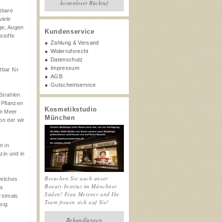
kostenloser Rückruf
htbare
viele
nge, Augen
Kundenservice
stoffe
Zahlung & Versand
Widerrufsrecht
Datenschutz
Impressum
tbar für
AGB
Gutscheinservice
Strahlen
 Pflanzen
Kosmetikstudio
am Meer
München
on der wir
n in
zin und in
Besuchen Sie auch unser
welches
Beauty Institut im Münchner
ns
Süden! Frau Meixner und Ihr
rstmals
Team freuen sich auf Sie!
sig
Behandlungen