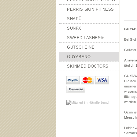
PERRIS SKIN FITNESS
SHARÛ
SUNFX
GUYABA
SWEED LASHES®
Bei Sto
GUTSCHEINE
Geliefer
GUYABANO
Anwen
täglich 
SKINMED DOCTORS
GUYAB
Die neu
unserer
wissens
flüchti
werden.
Ozon is
Mensche
Leider 
Sommert