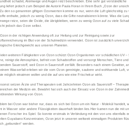
undheit schadet, Atemwege und Augen reizt beschrieben. Eine sehr gut verständliche
lung liefert jedoch zum Beispiel die Autorin Paula Horan in Ihrem Buch „Ozon der unsic
 Zu den so genannten giftigen Ozonwerten komme es nur, wenn die Luft gleichzeitig zu 
offe enthalte, jedoch zu wenig Ozon, dass die Gifte neutralisieren könnte. Was die Lu
mwege reize, seien die Oxide, die übrigbleiben, wenn zu wenig Ozon auf zu viele Schad
nicht jedoch das Ozon selbst.
 Ozon in der richtigen Anwendung oft zur Heilung und zur Reinigung sowie zur
offanreicherung im Blut von der Schulmedizin verwendet. Ozon ist zusätzlich unverzich
logische Gleichgewicht aus unseren Planeten.
ielen weiteren Fähigkeiten von Ozon schützt Ozon Organismen vor schädlichen UV – 
ne, reinigt die Atmosphäre, befreit von Schadstoffen und versorgt Menschen, Tiere und
ebendem Sauerstoff, weil Ozon in Sauerstoff zerfällt. Besonders nach einem Gewitter, 
 einem Wasserfall erleben wir die vom Ozon gereinigte, saubere und wohltuende Luft, v
wie möglich einatmen wollen und die auf uns wie eine Frischekur wirkt.
msonst setzen Ärzte und Therapeuten seit Jahrzehnten Ozon als Sauerstoff – Therapie
Bereichen der Medizin ein. Bewährt hat sich auch der Einsatz von Ozon in der Zahnmedi
mtötenden Wirkung von Ozon.
blem bei Ozon war bisher nur, dass es sich bei Ozon um ein Natur - Molekül handelt, 
ht in Wasser oder andere Flüssigkeiten dauerhaft binden lies.Hier kamen nun die mit u
enen Forscher ins Spiel. So konnte erstmals in Verbindung mit den von uns ebenfalls e
elten Guyabano Konzentraten, Ozon jetzt in unseren weltweit einmaligen Produkten flüs
eich „gebunden“ werden.