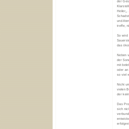
der Ges
Klarstel
Heiler„.
Schadst
und Ate
treffe, 
So wird
Sauerst
das öko
Neben v
der Son
mit bel
oder an
so viel 
Nicht u
vielen 
der kei
Das Pro
sich nic
verbund
entwick
erfolgr