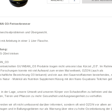
ANZAHL
N O3-Fettverbrenner
ffwechselproblemen und Übergewicht.
t mit Anleitung in einer 1 Liter Flasche.
dung:
15-20ml trinken
AN_O3
 entwickelten GUYABAN_O3 Produkte tragen nicht umsonst das Kürzel „O3“. Im Rahm
 Forschungen konnte mit viel Aufwand zum ersten Mal weltweit, OZON (auch als
chaftliche Bezeichnung O3 bekannt) und ein aus drei Sauerstoffatomen bestehendes, 
ges Natur - Molekül als Nutrition Supplement flüssig mit den Nano Guyabano Teilchen g
t in der Lage, unsere Umwelt und unseren Körper von Schadstoffen zu befreien und da
n, Tieren und Pflanzen zu mehr Gesundheit und Ausgewogenheit zu verhelfen.
werden wir oft nicht umfassend darüber informiert, sondern oft wird OZON vor allem an
agen und in Ballungsgebieten nur als Warnung über eine zu hohe Ozonbelastung der Lu