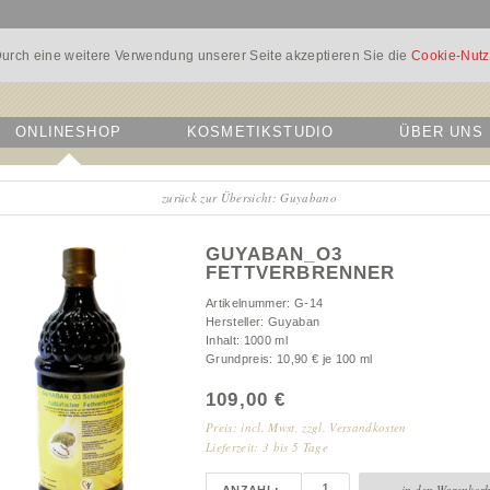
urch eine weitere Verwendung unserer Seite akzeptieren Sie die
Cookie-Nut
ONLINESHOP
KOSMETIKSTUDIO
ÜBER UNS
zurück zur Übersicht: Guyabano
GUYABAN_O3
FETTVERBRENNER
Artikelnummer
G-14
Hersteller
Guyaban
Inhalt
1000 ml
Grundpreis
10,90 € je 100 ml
109,00
€
Preis: incl. Mwst, zzgl. Versandkosten
Lieferzeit: 3 bis 5 Tage
in den Warenkor