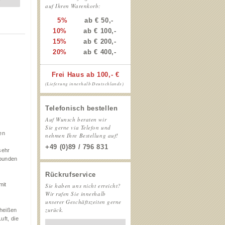
auf Ihren Warenkorb:
5%
ab € 50,-
10%
ab € 100,-
15%
ab € 200,-
20%
ab € 400,-
Frei Haus ab 100,- €
(Lieferung innerhalb Deutschlands)
Telefonisch bestellen
Auf Wunsch beraten wir
Sie gerne via Telefon und
en
nehmen Ihre Bestellung auf!
+49 (0)89 / 796 831
sehr
ebunden
Rückrufservice
mit
Sie haben uns nicht erreicht?
Wir rufen Sie innerhalb
unserer Geschäftszeiten gerne
zurück.
 heißen
ft, die