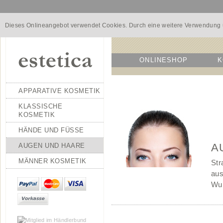
Dieses Onlineangebot verwendet Cookies. Durch eine weitere Verwendung u
ONLINESHOP
K
APPARATIVE KOSMETIK
H
KLASSISCHE
Ep
KOSMETIK
m
HÄNDE UND FÜSSE
W
AUGEN UND HAARE
A
MÄNNER KOSMETIK
Str
au
Wun