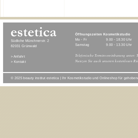
Öffnungszeiten Kosmetikstudio
Mo - Fr
9.00 - 18.30 Uhr
Südliche Münchnerstr. 2
Samstag
9.00 - 13.30 Uhr
82031 Grünwald
Telefonische Terminvereinbarung unter: T
> Anfahrt
Nutezen Sie auch unseren kostenlosen Rü
> Kontakt
© 2025 beauty institut estetica | Ihr Kosmetikstudio und Onlineshop für gehob