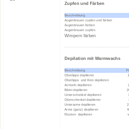
Zupfen und Färben
Beschreibung
Augenbrauen zupfen und färben
Augenbrauen färben
Augenbrauen zupfen
Wimpern fär
Depilation mit Warmwachs
Beschreibung Preis/Be
Oberlippe depilieren 15
Oberlippe und Kinn depilieren 
Achseln depilieren 20
Bikini depilieren 20
Unterschenkel depilieren 3
Oberschenkel depilieren 3
Unterarme depilieren 26
Arme (ganz) depilieren 40
Rücken depilieren von 50 - 