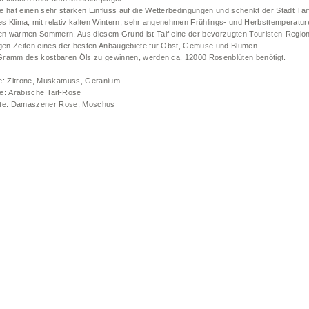
 hat einen sehr starken Einfluss auf die Wetterbedingungen und schenkt der Stadt Taif
hes Klima, mit relativ kalten Wintern, sehr angenehmen Frühlings- und Herbsttemperatu
hen warmen Sommern. Aus diesem Grund ist Taif eine der bevorzugten Touristen-Regio
igen Zeiten eines der besten Anbaugebiete für Obst, Gemüse und Blumen.
ramm des kostbaren Öls zu gewinnen, werden ca. 12000 Rosenblüten benötigt.
e: Zitrone, Muskatnuss, Geranium
e: Arabische Taif-Rose
te: Damaszener Rose, Moschus