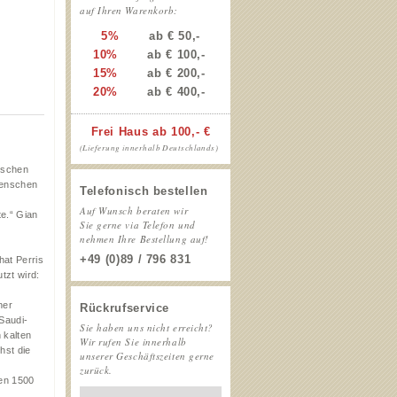
auf Ihren Warenkorb:
5%
ab € 50,-
10%
ab € 100,-
15%
ab € 200,-
20%
ab € 400,-
Frei Haus ab 100,- €
(Lieferung innerhalb Deutschlands)
rischen
Menschen
Telefonisch bestellen
Auf Wunsch beraten wir
te.“ Gian
Sie gerne via Telefon und
nehmen Ihre Bestellung auf!
+49 (0)89 / 796 831
hat Perris
tzt wird:
ner
Rückrufservice
Saudi-
Sie haben uns nicht erreicht?
 kalten
Wir rufen Sie innerhalb
hst die
unserer Geschäftszeiten gerne
zurück.
hen 1500