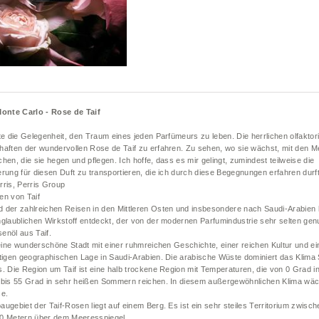
Monte Carlo - Rose de Taif
te die Gelegenheit, den Traum eines jeden Parfümeurs zu leben. Die herrlichen olfakto
haften der wundervollen Rose de Taif zu erfahren. Zu sehen, wo sie wächst, mit den 
hen, die sie hegen und pflegen. Ich hoffe, dass es mir gelingt, zumindest teilweise die
rung für diesen Duft zu transportieren, die ich durch diese Begegnungen erfahren durf
rris, Perris Group
en von Taif
 der zahlreichen Reisen in den Mittleren Osten und insbesondere nach Saudi-Arabien 
glaublichen Wirkstoff entdeckt, der von der modernen Parfumindustrie sehr selten genu
enöl aus Taif.
 eine wunderschöne Stadt mit einer ruhmreichen Geschichte, einer reichen Kultur und ei
rtigen geographischen Lage in Saudi-Arabien. Die arabische Wüste dominiert das Klima 
. Die Region um Taif ist eine halb trockene Region mit Temperaturen, die von 0 Grad in
 bis 55 Grad in sehr heißen Sommern reichen. In diesem außergewöhnlichen Klima wäc
se.
ugebiet der Taif-Rosen liegt auf einem Berg. Es ist ein sehr steiles Territorium zwisc
0 Metern über dem Meeresspiegel.