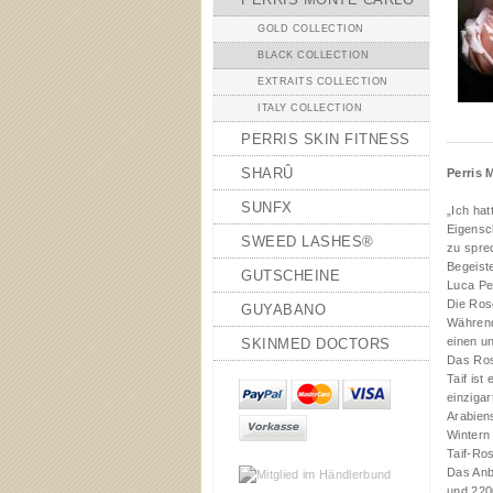
GOLD COLLECTION
BLACK COLLECTION
EXTRAITS COLLECTION
ITALY COLLECTION
PERRIS SKIN FITNESS
SHARÛ
Perris 
SUNFX
„Ich hat
Eigensc
SWEED LASHES®
zu sprec
Begeiste
GUTSCHEINE
Luca Pe
Die Ros
GUYABANO
Während
einen un
SKINMED DOCTORS
Das Ros
Taif ist
einziga
Arabiens
Wintern
Taif-Ro
Das Anba
und 220