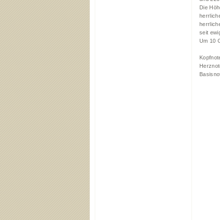
Die Höhe
herrlic
herrlic
seit ew
Um 10 G
Kopfnot
Herznot
Basisno