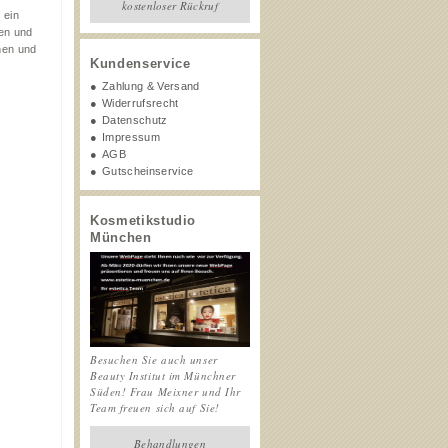
kostenloser Rückruf
 ein
ren und
nen und
Kundenservice
Zahlung & Versand
Widerrufsrecht
Datenschutz
Impressum
AGB
Gutscheinservice
Kosmetikstudio
München
Besuchen Sie auch unser
Beauty Institut im Münchner
Süden! Frau Meixner und Ihr
Team freuen sich auf Sie!
Behandlungen