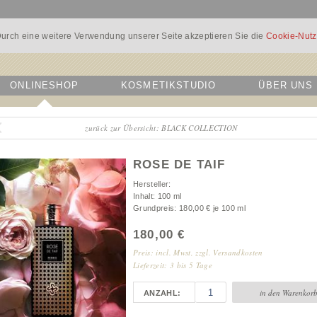
urch eine weitere Verwendung unserer Seite akzeptieren Sie die
Cookie-Nut
ONLINESHOP
KOSMETIKSTUDIO
ÜBER UNS
zurück zur Übersicht: BLACK COLLECTION
ROSE DE TAIF
Hersteller
Inhalt
100 ml
Grundpreis
180,00 € je 100 ml
180,00
€
Preis: incl. Mwst, zzgl. Versandkosten
Lieferzeit: 3 bis 5 Tage
in den Warenkor
ANZAHL