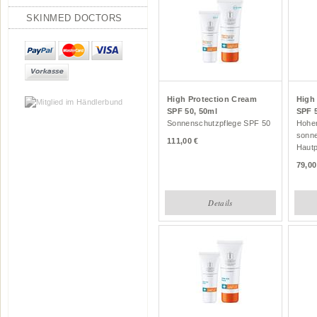
SKINMED DOCTORS
High Protection Cream
High 
SPF 50, 50ml
SPF 
Sonnenschutzpflege SPF 50
Hoher
sonne
111,00
Hautp
79,00
Details