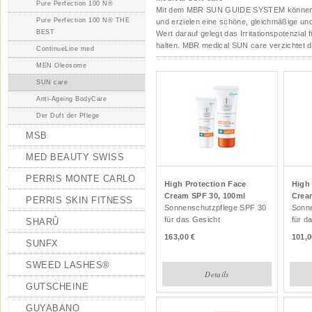
Pure Perfection 100 N®
Mit dem MBR SUN GUIDE SYSTEM können s
Pure Perfection 100 N® THE
und erzielen eine schöne, gleichmäßige un
BEST
Wert darauf gelegt das Irritationspotenzial
halten. MBR medical SUN care verzichtet da
ContinueLine med
MEN Oleosome
SUN care
Anti-Ageing BodyCare
Der Duft der Pflege
MSB
MED BEAUTY SWISS
PERRIS MONTE CARLO
High Protection Face
High
Cream SPF 30, 100ml
Crea
PERRIS SKIN FITNESS
Sonnenschutzpflege SPF 30
Sonne
für das Gesicht
für d
SHARÛ
163,00
101,0
SUNFX
SWEED LASHES®
Details
GUTSCHEINE
GUYABANO