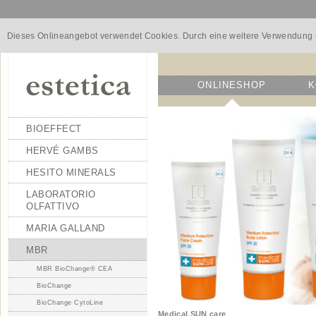
Dieses Onlineangebot verwendet Cookies. Durch eine weitere Verwendung u
ONLINESHOP
K
BIOEFFECT
HERVÉ GAMBS
HESITO MINERALS
LABORATORIO
OLFATTIVO
MARIA GALLAND
MBR
MBR BioChange® CEA
BioChange
BioChange CytoLine
Medical SUN care