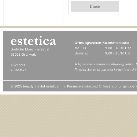
Details
Öffnungszeiten Kosmetikstudio
Mo - Fr
9.00 - 18.30 Uhr
Südliche Münchnerstr. 2
Samstag
9.00 - 13.30 Uhr
82031 Grünwald
Telefonische Terminvereinbarung unter: T
> Anfahrt
Nutezen Sie auch unseren kostenlosen Rü
> Kontakt
© 2025 beauty institut estetica | Ihr Kosmetikstudio und Onlineshop für gehob