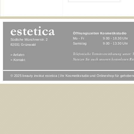
Öffnungszeiten Kosmetikstudio
Mo - Fr
9.00 - 18.30 Uhr
Südliche Münchnerstr. 2
Samstag
9.00 - 13.30 Uhr
82031 Grünwald
Telefonische Terminvereinbarung unter: T
> Anfahrt
Nutezen Sie auch unseren kostenlosen Rü
> Kontakt
© 2025 beauty institut estetica | Ihr Kosmetikstudio und Onlineshop für gehob