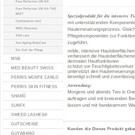
Pure Perfection 100 N®
Pure Perfection 100 N® THE
BEST
Spezialprodukt für die intensive T
ContinueLine med
mit unterstützenden Komponenten
MEN Oleosome
Hauterneuerungsprozess. Gleich
Pflegekomponenten zur Funktion
SUN care
zugeführt.
Anti-Ageing BodyCare
milde, intensive Hautoberflächen
Der Duft der Pflege
verbessert die Hautoberflächenst
MSB
dermalen Hautfunktionen
schützt vor Feuchtigkeitsverlust
MED BEAUTY SWISS
unterstützt den Hauterneuerung
beseitigt schnell und zuverlässi
PERRIS MONTE CARLO
Anwendung:
PERRIS SKIN FITNESS
Morgens und abends Two in One 
SHARÛ
auftragen und mit kreisenden Be
lassen und mit handwarmem Was
SUNFX
SWEED LASHES®
GUTSCHEINE
Kunden die Dieses Produkt gekau
GUYABANO