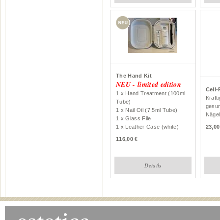
The Hand Kit
NEU - limited edition
Cell-
1 x Hand Treatment (100ml
Kräft
Tube)
gesun
1 x Nail Oil (7,5ml Tube)
Nägel
1 x Glass File
1 x Leather Case (white)
23,00
116,00
Details