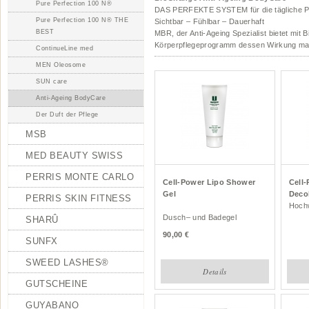
Pure Perfection 100 N®
DAS PERFEKTE SYSTEM für die tägliche P
Pure Perfection 100 N® THE
Sichtbar – Fühlbar – Dauerhaft
BEST
MBR, der Anti-Ageing Spezialist bietet m
Körperpflegeprogramm dessen Wirkung man s
ContinueLine med
MEN Oleosome
SUN care
Anti-Ageing BodyCare
Der Duft der Pflege
MSB
MED BEAUTY SWISS
PERRIS MONTE CARLO
Cell-Power Lipo Shower
Cell
Gel
Deco
PERRIS SKIN FITNESS
Hoch
Dusch– und Badegel
SHARÛ
90,00
SUNFX
SWEED LASHES®
Details
GUTSCHEINE
GUYABANO