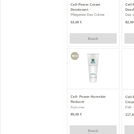
Cell-Power Cream
Cell
Deodorant
Deod
Pflegende Deo Crème
Das s
53,00
82,00
Details
Cell- Power Hornskin
Cell
Reducer
Crea
Fußcreme
Fuß –
85,00
117,0
Details