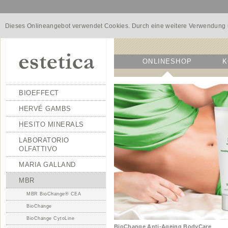
Dieses Onlineangebot verwendet Cookies. Durch eine weitere Verwendung u
ONLINESHOP
K
BIOEFFECT
HERVÉ GAMBS
HESITO MINERALS
LABORATORIO
OLFATTIVO
MARIA GALLAND
MBR
MBR BioChange® CEA
BioChange
BioChange CytoLine
BioChange Anti-Ageing BodyCare