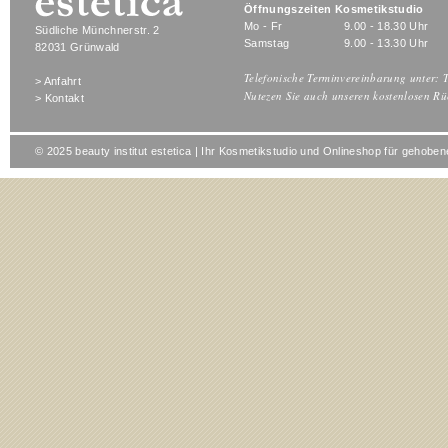
Öffnungszeiten Kosmetikstudio
Mo - Fr
9.00 - 18.30 Uhr
Südliche Münchnerstr. 2
Samstag
9.00 - 13.30 Uhr
82031 Grünwald
Telefonische Terminvereinbarung unter: T
> Anfahrt
Nutezen Sie auch unseren kostenlosen Rü
> Kontakt
© 2025 beauty institut estetica | Ihr Kosmetikstudio und Onlineshop für gehob