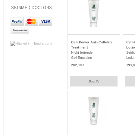
SKINMED DOCTORS
Cell-Power Anti-Cellulite
Cell
Treatment
Loti
Nicht fettende
Seidi
Gel-Emulsion
Lotio
202,00
193,0
Details